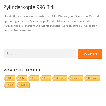
Zylinderköpfe 996 3,4l
Ein häufig auftretender Schaden ist Öl im Wasser, der Grund hierfür sind
Spannungsrisse im Zylinderkopf. Bei der Motorrevision werden die
Kernlochdeckel entfernt Die Kernlochdeckel werden durch Blindstopfen
ersetzt Somit können …
Suchen
nach:
PORSCHE MODELL
986
987
996
997
Boxster
Carrera
Cayman
GT3
Turbo