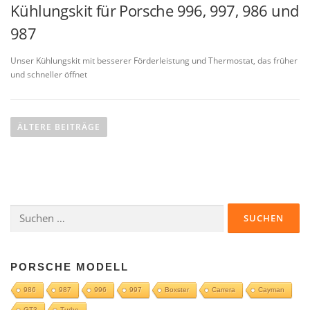
Kühlungskit für Porsche 996, 997, 986 und
987
Unser Kühlungskit mit besserer Förderleistung und Thermostat, das früher
und schneller öffnet
B
e
ÄLTERE BEITRÄGE
i
t
r
a
Suchen
g
nach:
s
n
a
PORSCHE MODELL
v
986
987
996
997
Boxster
Carrera
Cayman
i
GT3
Turbo