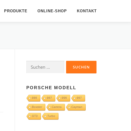
PRODUKTE
ONLINE-SHOP
KONTAKT
Suchen
nach:
PORSCHE MODELL
986
987
996
997
Boxster
Carrera
Cayman
GT3
Turbo