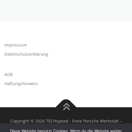
Impressum
Datenschutzerklärung
AGB
Haftungshinweis
Copyright © 2026 TECHspeed - Freie Porsche Werkstatt
–
OnePress
Theme von FameThemes
Diese Website benutzt Cookies. Wenn du die Website weiter