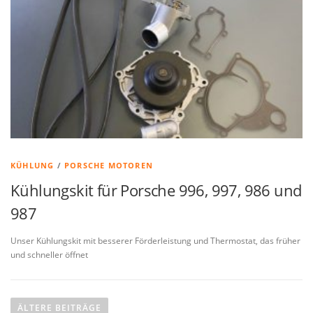
KÜHLUNG
/
PORSCHE MOTOREN
Kühlungskit für Porsche 996, 997, 986 und
987
Unser Kühlungskit mit besserer Förderleistung und Thermostat, das früher
und schneller öffnet
B
e
ÄLTERE BEITRÄGE