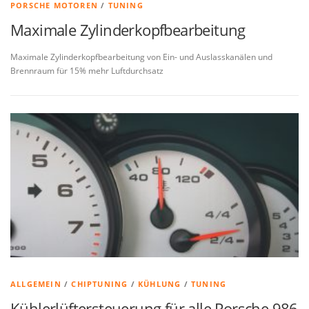
PORSCHE MOTOREN
/
TUNING
Maximale Zylinderkopfbearbeitung
Maximale Zylinderkopfbearbeitung von Ein- und Auslasskanälen und
Brennraum für 15% mehr Luftdurchsatz
ALLGEMEIN
/
CHIPTUNING
/
KÜHLUNG
/
TUNING
Kühlerlüftersteuerung für alle Porsche 986