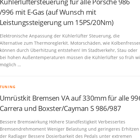
Kühlerlüftersteuerung für alle Porsche 986
/996 mit E-Gas (auf Wunsch mit
Leistungssteigerung um 15PS/20Nm)
Elektronische Anpassung der Kühlerlüfter Steuerung, die
Alternative zum Thermoreglerkit. Motorschäden, wie Kolbenfresser
können durch Überhitzung entstehen! Im Stadtverkehr, Stau oder
bei hohen Außentemperaturen müssen die Kühlerlüfter so früh w
möglich …
TUNING
Umrüstkit Bremsen VA auf 330mm für alle 99
Carrera und Boxster/Cayman S 986/987
Bessere Bremswirkung Höhere Standfestigkeit Verbessertes
Bremsendrehmoment Weniger Belastung und geringeres Erhitzen
der Radlager Bessere Dosierbarkeit des Pedals unter extremen