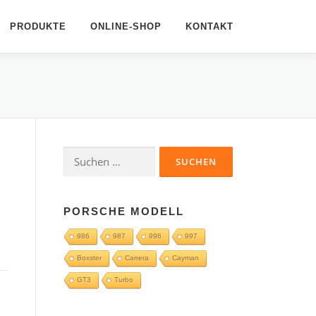
PRODUKTE
ONLINE-SHOP
KONTAKT
Suchen
nach:
PORSCHE MODELL
986
987
996
997
Boxster
Carrera
Cayman
GT3
Turbo