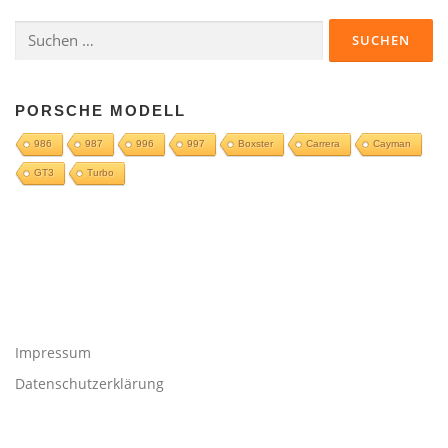
Suchen
nach:
PORSCHE MODELL
986
987
996
997
Boxster
Carrera
Cayman
GT3
Turbo
Impressum
Datenschutzerklärung