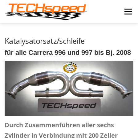
Zum
Inhalt
Menü
springen
LEISTUNGEN
IMPRESSIONEN
NEWS
Katalysatorsatz/schleife
für alle Carrera 996 und 997 bis Bj. 2008
PRODUKTE
ONLINE-SHOP
KONTAKT
Durch Zusammenführen aller sechs
Zylinder in Verbindung mit 200 Zeller