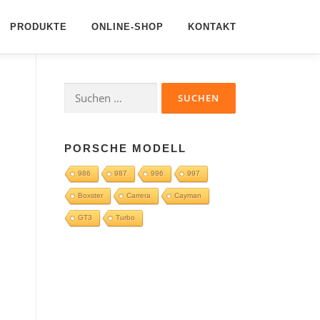
PRODUKTE
ONLINE-SHOP
KONTAKT
Suchen
nach:
PORSCHE MODELL
986
987
996
997
Boxster
Carrera
Cayman
GT3
Turbo