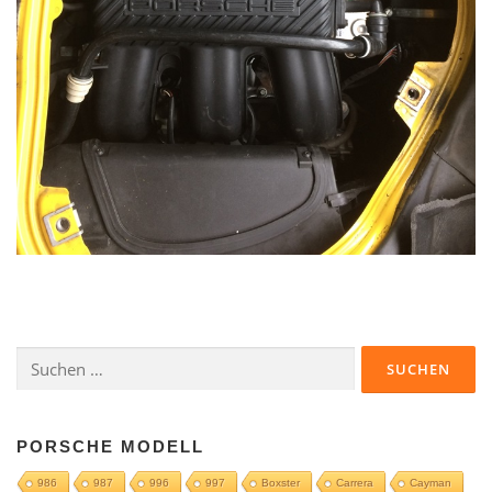
Suchen
nach:
PORSCHE MODELL
986
987
996
997
Boxster
Carrera
Cayman