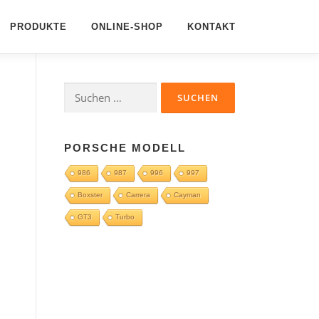
PRODUKTE
ONLINE-SHOP
KONTAKT
Suchen
nach:
PORSCHE MODELL
986
987
996
997
Boxster
Carrera
Cayman
GT3
Turbo