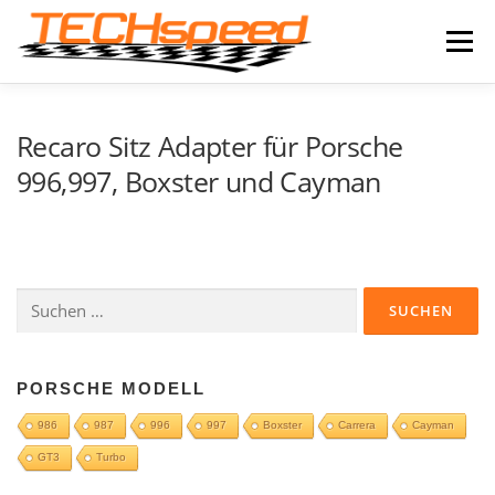
Zum
Inhalt
Menü
springen
LEISTUNGEN
IMPRESSIONEN
NEWS
Recaro Sitz Adapter für Porsche
996,997, Boxster und Cayman
PRODUKTE
ONLINE-SHOP
KONTAKT
Suchen
nach:
PORSCHE MODELL
986
987
996
997
Boxster
Carrera
Cayman
GT3
Turbo