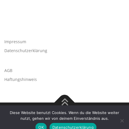
Impressum
Datenschutzerklärung
AGB
Haftungshinweis
Diese Website benutzt Cookies. Wenn du die Website weiter
Copyright © 2026 TECHspeed - Freie Porsche Werkstatt
–
nutzt, gehen wir von deinem Einverständnis aus.
OnePress
Theme von FameThemes
OK
Datenschutzerklärung