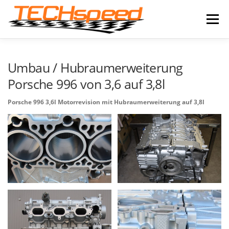
Zum
Inhalt
Menü
springen
LEISTUNGEN
IMPRESSIONEN
NEWS
Umbau / Hubraumerweiterung
Porsche 996 von 3,6 auf 3,8l
PRODUKTE
ONLINE-SHOP
KONTAKT
Porsche 996 3,6l Motorrevision mit Hubraumerweiterung auf 3,8l