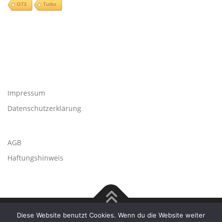
GT3
Turbo
Impressum
Datenschutzerklärung
AGB
Haftungshinweis
Diese Website benutzt Cookies. Wenn du die Website weiter
Copyright © 2026 TECHspeed - Freie Porsche Werkstatt
–