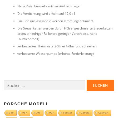
Neue Zwischenwelle mit verstärktem Lager
Die Verdichtung wird erhöht auf 12,0 : 1
Ein- und Auslasskanäle werden strömungsoptimiert
Die Steuerketten werden durch Hülsengeschmierte Steuerketten
ersetzt (niedriger Reibwert, geringer Verschleiss, hohe
Laufsicherheit)
verbessertes Thermostat (öffnet früher und schneller)
verbesserte Wasserpumpe (erhöhte Förderleistung)
Suchen
nach:
PORSCHE MODELL
986
987
996
997
Boxster
Carrera
Cayman