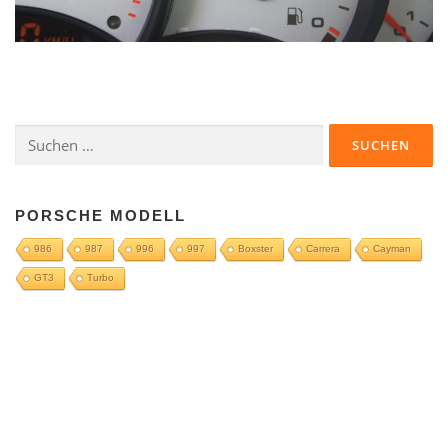
Suchen
nach:
PORSCHE MODELL
986
987
996
997
Boxster
Carrera
Cayman
GT3
Turbo