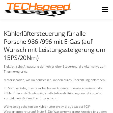
Zum
Inhalt
Menü
springen
LEISTUNGEN
IMPRESSIONEN
NEWS
Kühlerlüftersteuerung für alle
Porsche 986 /996 mit E-Gas (auf
Wunsch mit Leistungssteigerung um
PRODUKTE
ONLINE-SHOP
KONTAKT
15PS/20Nm)
Elektronische Anpassung der Kühlerlüfter Steuerung, die Alternative zum
Thermoreglerkit.
Motorschäden, wie Kolbenfresser, können durch Überhitzung entstehen!
Im Stadtverkehr, Stau oder bei hohen Außentemperaturen müssen die
Kühlerlüfter so früh wie möglich die fehlende Kühlung durch Fahrtwind
ausgleichen können. Das tun sie nicht!
Werksseitig schalten die Kühlerlüfter erst viel zu spät bei 103°
Wassertemperatur auf Stufe 3. Die Wassertemperatur Anzeige ist zudem