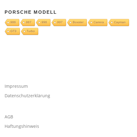
PORSCHE MODELL
986
987
996
997
Boxster
Carrera
Cayman
GT3
Turbo
Impressum
Datenschutzerklärung
AGB
Haftungshinweis