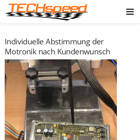
Zum
Inhalt
Menü
springen
LEISTUNGEN
IMPRESSIONEN
NEWS
Individuelle Abstimmung der
Motronik nach Kundenwunsch
PRODUKTE
ONLINE-SHOP
KONTAKT