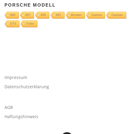
PORSCHE MODELL
986
987
996
997
Boxster
Carrera
Cayman
GT3
Turbo
Impressum
Datenschutzerklärung
AGB
Haftungshinweis